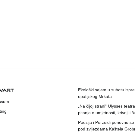
KVART
Ekološki sajam u subotu ispr
opatijskog Mrkata
ssum
„Na čijoj strani“ Ulysses teatr
ting
pitanja o umjetnosti, krivnji i šu
Poezija i Perzeidi ponovno se
pod zvijezdama Kaštela Grob