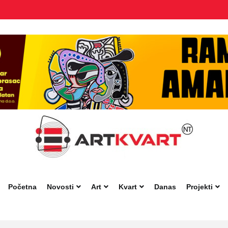
Početna
Novosti
Art
Kvart
Danas
Projekti