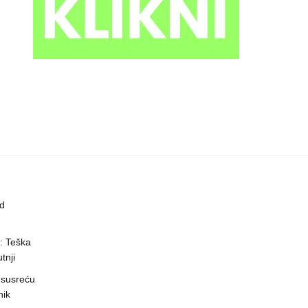
ed
a: Teška
tnji
 susreću
nik