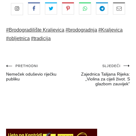
#Brodogradilište Kraljevica
#brodogradnja
#Kraljevica
#obljetnica
#tradicija
Navigacija
PRETHODNI
SLJEDEĆI
Nemeček oduševio riječku
Zajednica Talijana Rijeka:
objava
publiku
„Violina za cijeli život. S
glazbom zauvijek“