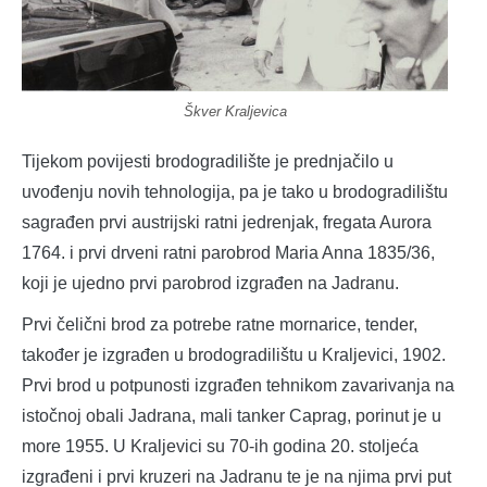
Škver Kraljevica
Tijekom povijesti brodogradilište je prednjačilo u
uvođenju novih tehnologija, pa je tako u brodogradilištu
sagrađen prvi austrijski ratni jedrenjak, fregata Aurora
1764. i prvi drveni ratni parobrod Maria Anna 1835/36,
koji je ujedno prvi parobrod izgrađen na Jadranu.
Prvi čelični brod za potrebe ratne mornarice, tender,
također je izgrađen u brodogradilištu u Kraljevici, 1902.
Prvi brod u potpunosti izgrađen tehnikom zavarivanja na
istočnoj obali Jadrana, mali tanker Caprag, porinut je u
more 1955. U Kraljevici su 70-ih godina 20. stoljeća
izgrađeni i prvi kruzeri na Jadranu te je na njima prvi put