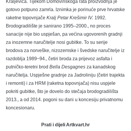
Kraljevica. Tijekom Domovinskoga rata proizvodnja je
gotovo potpuno zamrla. Iznimka je porinuće prve hrvatske
raketne topovnjače
Kralj Petar Krešimir IV.
1992.
Brodogradilište je sanirano 1995–2000., no proces
sanacije nije bio uspješan, pa većina ugovorenih gradnji
za inozemne naručitelje nosi gubitke. To su serije
brodova za norveške, nizozemske i švedske naručitelje iz
razdoblja 1989−94., četiri broda za prijevoz asfalta i
putničko-teretni brod
Bella Desgagnes
za kanadskog
naručitelja. Uspješne gradnje za Jadroliniju (četiri trajekta
i remonti) i za HRM (raketna topovnjača) nisu uspjele
pokriti gubitke, što je dovelo do stečaja brodogradilišta
2013., a od 2014. pogoni su dani u koncesiju privatnomu
koncesionaru.
Prati i dijeli Artkvart.hr