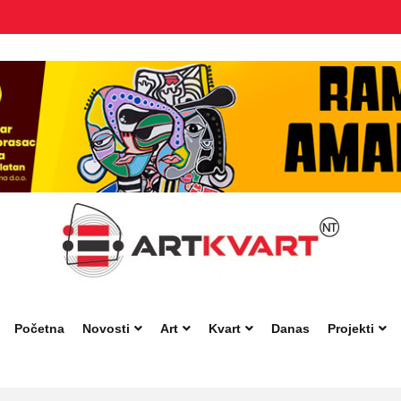
Početna
Novosti
Art
Kvart
Danas
Projekti