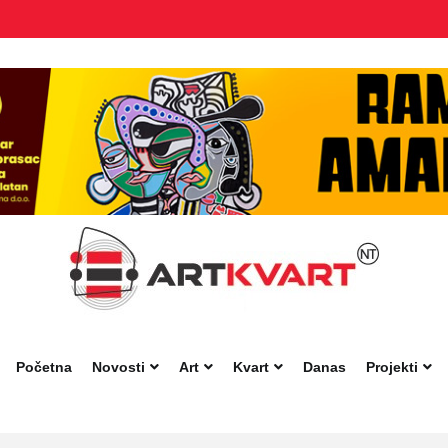
Početna
Novosti
Art
Kvart
Danas
Projekti