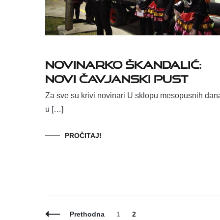
Novinarko Škandalić:
novi Čavjanski pust
Za sve su krivi novinari U sklopu mesopusnih dan
u […]
PROČITAJ!
Posts
Page
Page
Prethodna
1
2