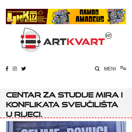
Skip
to
content
Umjetnost, kultura i društvena zbivanja
ArtKvart
MENI
Centar za studije mira i
konflikata Sveučilišta
u Rijeci.