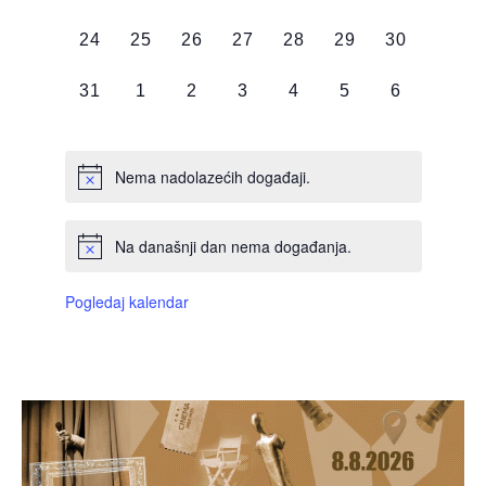
DOGAĐAJI,
DOGAĐAJI,
DOGAĐAJI,
DOGAĐAJI,
DOGAĐAJI,
DOGAĐAJI,
DOGAĐAJI
0
0
0
0
0
0
0
24
25
26
27
28
29
30
DOGAĐAJI,
DOGAĐAJI,
DOGAĐAJI,
DOGAĐAJI,
DOGAĐAJI,
DOGAĐAJI,
DOGAĐAJI
0
0
0
0
0
0
0
31
1
2
3
4
5
6
DOGAĐAJI,
DOGAĐAJI,
DOGAĐAJI,
DOGAĐAJI,
DOGAĐAJI,
DOGAĐAJI,
DOGAĐAJI
Nema nadolazećih događaji.
Na današnji dan nema događanja.
Pogledaj kalendar