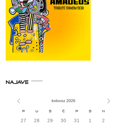
NAJAVE
kolovoz 2026
Kalendar
P
U
S
Č
P
S
N
od
0
0
0
0
0
0
0
27
28
29
30
31
1
2