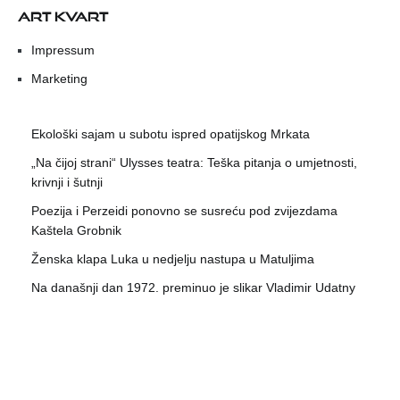
ART KVART
Impressum
Marketing
Ekološki sajam u subotu ispred opatijskog Mrkata
„Na čijoj strani“ Ulysses teatra: Teška pitanja o umjetnosti,
krivnji i šutnji
Poezija i Perzeidi ponovno se susreću pod zvijezdama
Kaštela Grobnik
Ženska klapa Luka u nedjelju nastupa u Matuljima
Na današnji dan 1972. preminuo je slikar Vladimir Udatny