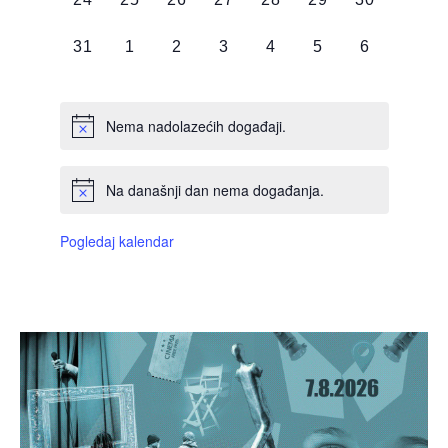
DOGAĐAJI,
DOGAĐAJI,
DOGAĐAJI,
DOGAĐAJI,
DOGAĐAJI,
DOGAĐAJI,
DOGAĐAJI
0
0
0
0
0
0
0
31
1
2
3
4
5
6
DOGAĐAJI,
DOGAĐAJI,
DOGAĐAJI,
DOGAĐAJI,
DOGAĐAJI,
DOGAĐAJI,
DOGAĐAJI
Nema nadolazećih događaji.
Na današnji dan nema događanja.
Pogledaj kalendar