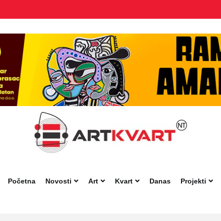
Početna
Novosti
Art
Kvart
Danas
Projekti