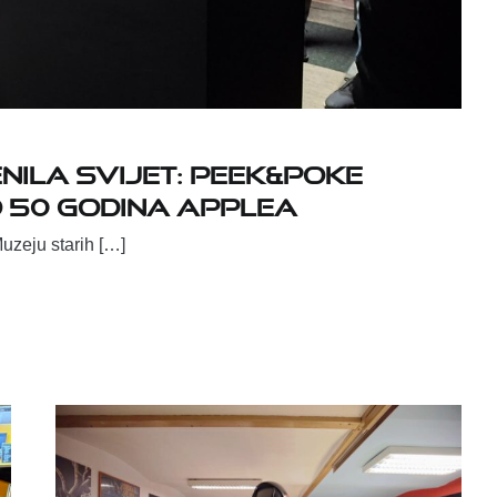
nila svijet: Peek&Poke
o 50 godina Applea
uzeju starih […]