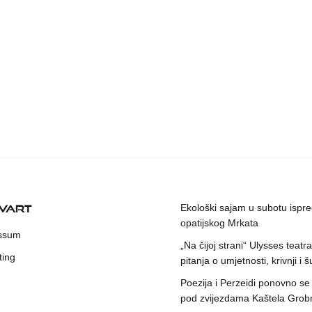
KVART
Ekološki sajam u subotu ispr
opatijskog Mrkata
ssum
„Na čijoj strani“ Ulysses teatr
ting
pitanja o umjetnosti, krivnji i šu
Poezija i Perzeidi ponovno se
pod zvijezdama Kaštela Grob