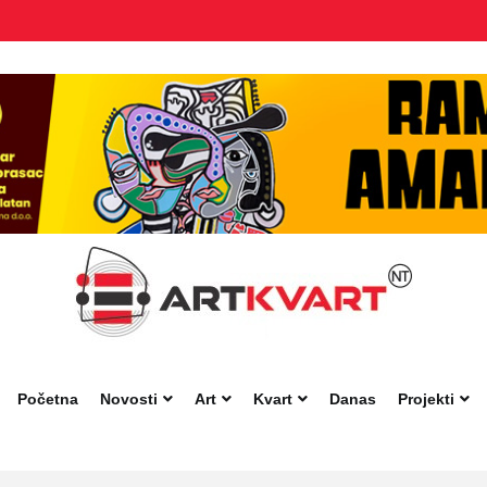
Početna
Novosti
Art
Kvart
Danas
Projekti