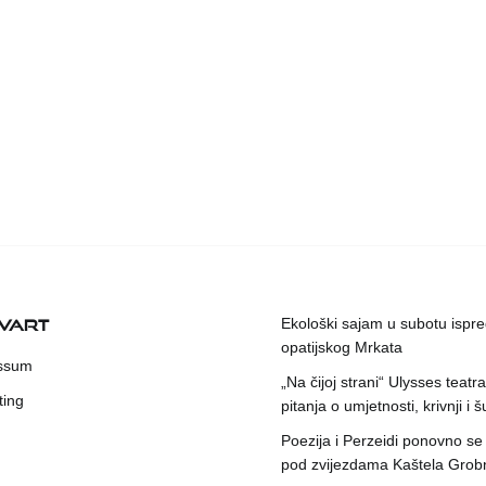
KVART
Ekološki sajam u subotu ispr
opatijskog Mrkata
ssum
„Na čijoj strani“ Ulysses teatr
ting
pitanja o umjetnosti, krivnji i šu
Poezija i Perzeidi ponovno se
pod zvijezdama Kaštela Grob