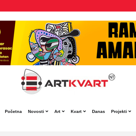
Početna
Novosti
Art
Kvart
Danas
Projekti