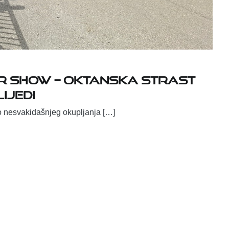
r Show – oktanska strast
ijedi
o nesvakidašnjeg okupljanja […]