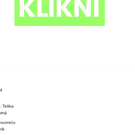
ed
a: Teška
tnji
 susreću
nik