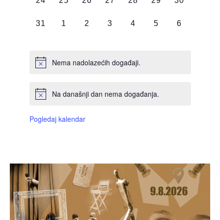
24
25
26
27
28
29
30
DOGAĐAJI,
DOGAĐAJI,
DOGAĐAJI,
DOGAĐAJI,
DOGAĐAJI,
DOGAĐAJI,
DOGAĐAJI
0
0
0
0
0
0
0
31
1
2
3
4
5
6
DOGAĐAJI,
DOGAĐAJI,
DOGAĐAJI,
DOGAĐAJI,
DOGAĐAJI,
DOGAĐAJI,
DOGAĐAJI
Nema nadolazećih događaji.
Na današnji dan nema događanja.
Pogledaj kalendar