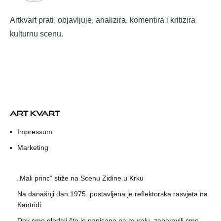
Artkvart prati, objavljuje, analizira, komentira i kritizira
kulturnu scenu.
ART KVART
Impressum
Marketing
„Mali princ“ stiže na Scenu Zidine u Krku
Na današnji dan 1975. postavljena je reflektorska rasvjeta na
Kantridi
Dok smo gledali što je napisano na muralu, zaboravili smo