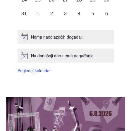
DOGAĐAJI,
DOGAĐAJI,
DOGAĐAJI,
DOGAĐAJI,
DOGAĐAJI,
DOGAĐAJI,
DOGAĐAJI
0
0
0
0
0
0
0
31
1
2
3
4
5
6
DOGAĐAJI,
DOGAĐAJI,
DOGAĐAJI,
DOGAĐAJI,
DOGAĐAJI,
DOGAĐAJI,
DOGAĐAJI
Nema nadolazećih događaji.
Na današnji dan nema događanja.
Pogledaj kalendar