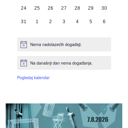
DOGAĐAJI,
DOGAĐAJI,
DOGAĐAJI,
DOGAĐAJI,
DOGAĐAJI,
DOGAĐAJI,
DOGAĐAJI
0
0
0
0
0
0
0
24
25
26
27
28
29
30
DOGAĐAJI,
DOGAĐAJI,
DOGAĐAJI,
DOGAĐAJI,
DOGAĐAJI,
DOGAĐAJI,
DOGAĐAJI
0
0
0
0
0
0
0
31
1
2
3
4
5
6
DOGAĐAJI,
DOGAĐAJI,
DOGAĐAJI,
DOGAĐAJI,
DOGAĐAJI,
DOGAĐAJI,
DOGAĐAJI
Nema nadolazećih događaji.
Na današnji dan nema događanja.
Pogledaj kalendar