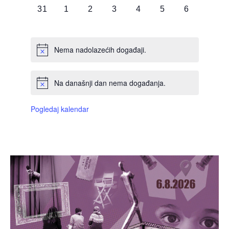
0
0
0
0
0
0
0
31
1
2
3
4
5
6
DOGAĐAJI,
DOGAĐAJI,
DOGAĐAJI,
DOGAĐAJI,
DOGAĐAJI,
DOGAĐAJI,
DOGAĐAJI
Nema nadolazećih događaji.
Na današnji dan nema događanja.
Pogledaj kalendar