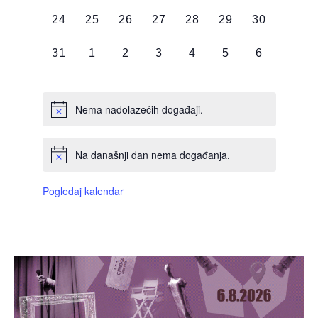
DOGAĐAJI,
DOGAĐAJI,
DOGAĐAJI,
DOGAĐAJI,
DOGAĐAJI,
DOGAĐAJI,
DOGAĐAJI
0
0
0
0
0
0
0
24
25
26
27
28
29
30
DOGAĐAJI,
DOGAĐAJI,
DOGAĐAJI,
DOGAĐAJI,
DOGAĐAJI,
DOGAĐAJI,
DOGAĐAJI
0
0
0
0
0
0
0
31
1
2
3
4
5
6
DOGAĐAJI,
DOGAĐAJI,
DOGAĐAJI,
DOGAĐAJI,
DOGAĐAJI,
DOGAĐAJI,
DOGAĐAJI
Nema nadolazećih događaji.
Na današnji dan nema događanja.
Pogledaj kalendar