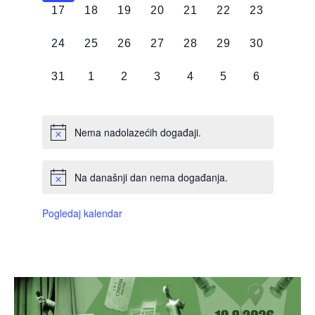
0
0
0
0
0
0
0
17
18
19
20
21
22
23
DOGAĐAJI,
DOGAĐAJI,
DOGAĐAJI,
DOGAĐAJI,
DOGAĐAJI,
DOGAĐAJI,
DOGAĐAJI
0
0
0
0
0
0
0
24
25
26
27
28
29
30
DOGAĐAJI,
DOGAĐAJI,
DOGAĐAJI,
DOGAĐAJI,
DOGAĐAJI,
DOGAĐAJI,
DOGAĐAJI
0
0
0
0
0
0
0
31
1
2
3
4
5
6
DOGAĐAJI,
DOGAĐAJI,
DOGAĐAJI,
DOGAĐAJI,
DOGAĐAJI,
DOGAĐAJI,
DOGAĐAJI
Nema nadolazećih događaji.
Na današnji dan nema događanja.
Pogledaj kalendar