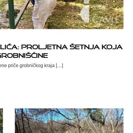
lića: proljetna šetnja koja
Grobnišćine
jene priče grobničkog kraja […]