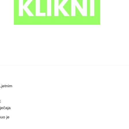
 Ljetnim
ć
ječaja
uo je