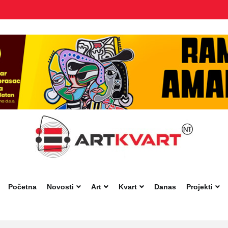
Početna
Novosti
Art
Kvart
Danas
Projekti