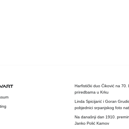
KVART
Harfistički duo Ćiković na 70.
priredbama u Krku
ssum
Linda Spicijarić i Goran Grudi
ting
pobjednici srpanjskog foto nat
Na današnji dan 1910. premin
Janko Polić Kamov