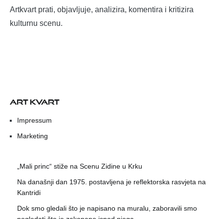
Artkvart prati, objavljuje, analizira, komentira i kritizira
kulturnu scenu.
ART KVART
Impressum
Marketing
„Mali princ“ stiže na Scenu Zidine u Krku
Na današnji dan 1975. postavljena je reflektorska rasvjeta na
Kantridi
Dok smo gledali što je napisano na muralu, zaboravili smo
pogledati što je zakopano ispod njega