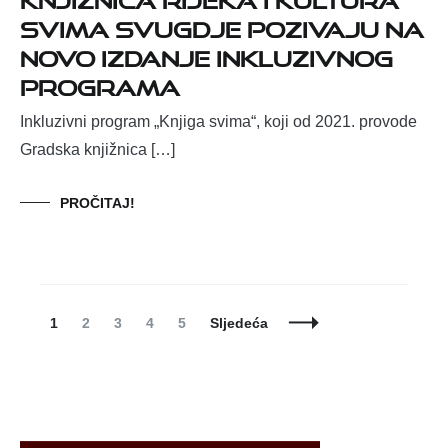
svima svugdje pozivaju na
novo izdanje inkluzivnog
programa
Inkluzivni program „Knjiga svima“, koji od 2021. provode
Gradska knjižnica […]
PROČITAJ!
Posts
Page
Page
Page
Page
Page
1
2
3
4
5
Sljedeća
Navigation