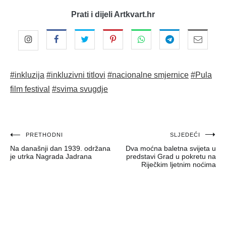
Prati i dijeli Artkvart.hr
#inkluzija
#inkluzivni titlovi
#nacionalne smjernice
#Pula
film festival
#svima svugdje
Navigacija
PRETHODNI
SLJEDEĆI
Na današnji dan 1939. održana
Dva moćna baletna svijeta u
objava
je utrka Nagrada Jadrana
predstavi Grad u pokretu na
Riječkim ljetnim noćima