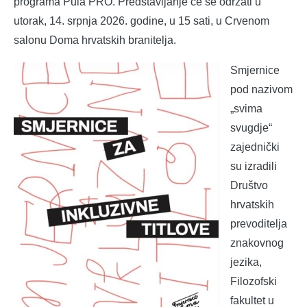
programa Pula PRO. Predstavljanje će se održati u
utorak, 14. srpnja 2026. godine, u 15 sati, u Crvenom
salonu Doma hrvatskih branitelja.
Smjernice
pod nazivom
„svima
svugdje“
zajednički
su izradili
Društvo
hrvatskih
prevoditelja
znakovnog
jezika,
Filozofski
fakultet u