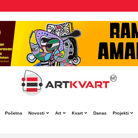
Početna
Novosti
Art
Kvart
Danas
Projekti