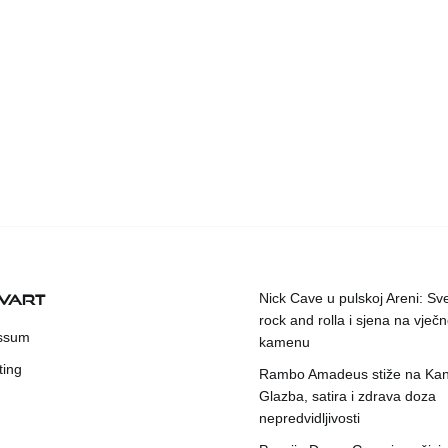
KVART
Nick Cave u pulskoj Areni: Sv
rock and rolla i sjena na vje
ssum
kamenu
ting
Rambo Amadeus stiže na Kant
Glazba, satira i zdrava doza
nepredvidljivosti