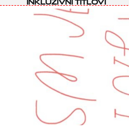
inkluzivni titlovi