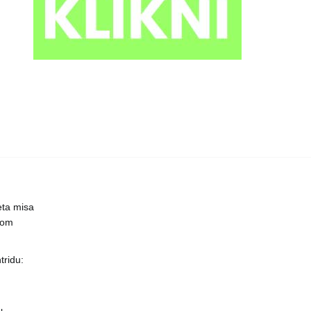
eta misa
čnom
ridu: