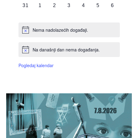
0
0
0
0
0
0
0
31
1
2
3
4
5
6
DOGAĐAJI,
DOGAĐAJI,
DOGAĐAJI,
DOGAĐAJI,
DOGAĐAJI,
DOGAĐAJI,
DOGAĐAJI
Nema nadolazećih događaji.
Na današnji dan nema događanja.
Pogledaj kalendar