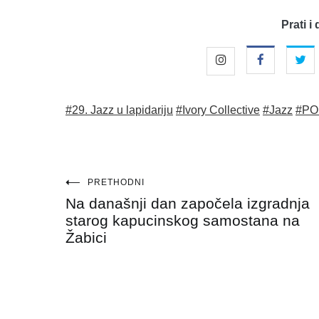
Prati i 
#29. Jazz u lapidariju
#Ivory Collective
#Jazz
#PO
Navigacija
PRETHODNI
Na današnji dan započela izgradnja
objava
starog kapucinskog samostana na
Žabici