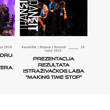
nja 2024.
Kazalište
|
Najava
|
Novosti
16.
rujna 2023.
dru:
PREZENTACIJA
rezultata
tera
istraživačkog laba
“MAKING TIME STOP”