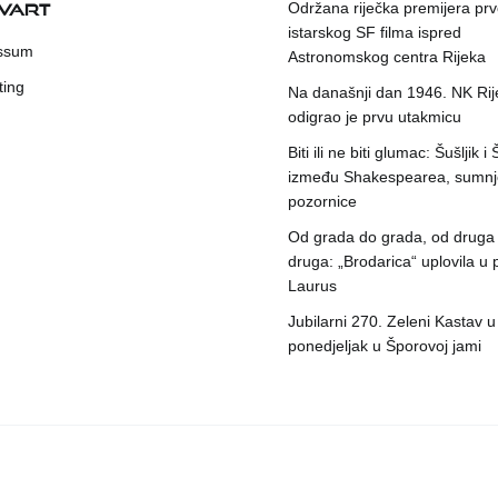
KVART
Održana riječka premijera pr
istarskog SF filma ispred
ssum
Astronomskog centra Rijeka
ting
Na današnji dan 1946. NK Rij
odigrao je prvu utakmicu
Biti ili ne biti glumac: Šušljik i
između Shakespearea, sumnje
pozornice
Od grada do grada, od druga
druga: „Brodarica“ uplovila u 
Laurus
Jubilarni 270. Zeleni Kastav u
ponedjeljak u Šporovoj jami