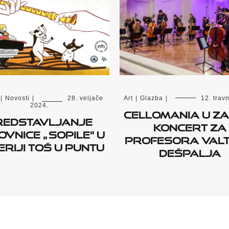
|
Novosti
|
28. veljače
Art
|
Glazba
|
12. trav
2024.
Cellomania u Za
redstavljanje
Koncert za
ovnice „ Sopile” u
profesora Val
riji Toš u Puntu
Dešpalja