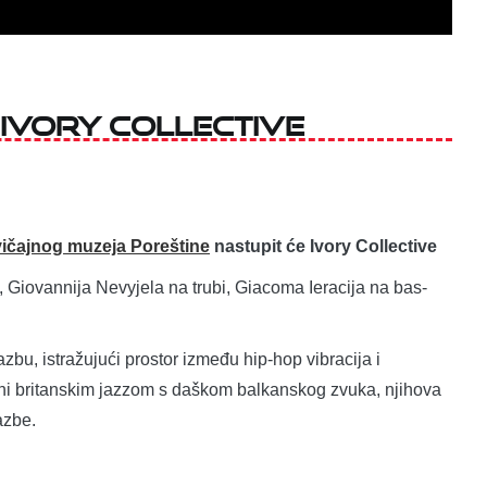
: IVORY COLLECTIVE
ičajnog muzeja Poreštine
nastupit će Ivory Collective
 Giovannija Nevyjela na trubi, Giacoma Ieracija na bas-
lazbu, istražujući prostor između hip-hop vibracija i
ani britanskim jazzom s daškom balkanskog zvuka, njihova
azbe.