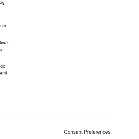
vog
eka
 Šivak
 i
 do
puni
Consent Preferences