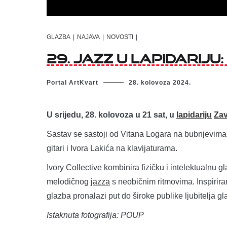
GLAZBA
|
NAJAVA
|
NOVOSTI
|
29. JAZZ U LAPIDARIJU
Portal ArtKvart
28. kolovoza 2024.
U srijedu, 28. kolovoza u 21 sat, u
lapidariju
Zav
Sastav se sastoji od Vitana Logara na bubnjevima,
gitari i Ivora Lakića na klavijaturama.
Ivory Collective kombinira fizičku i intelektualnu g
melodičnog
jazza
s neobičnim ritmovima. Inspirir
glazba pronalazi put do široke publike ljubitelja gl
Istaknuta fotografija: POUP