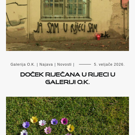
Galerija O.K.
|
Najava
|
Novosti
|
5. veljače 2026.
Doček Riječana u Rijeci u
Galeriji O.K.