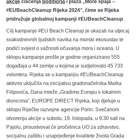
akcije
čišćenja
podmorja
i plaža „More spaja –
#EUBeachCleanup Rijeka 2024“, čime se Rijeka
pridružuje globalnoj kampanji #EUBeachCleanup
Cilj kampanje #EU Beach Cleanup je ukazati na utjecaj
svakodnevnih ljudskih navika na morski ekosustav te
podići svijest o važnosti očuvanja mora i oceana. U
sklopu kampanje prošle je godine organizirano 555
događaja u 44 zemlje u kojima je sudjelovalo 45 733
volontera. Rijeka se u kampanjiu #EUBeachCleanup
aktivno uključila na inicijativu gradonačelnika Marka
Filipovića, člana mreže „Gradimo Europu s lokalnim
dionicima“, EUROPE DIRECT Rijeka, koji djeluje u
sklopu Riječke razvojne agencije Porin. Svečanom
otvorenju akcije u subotu, 19. listopada, u 9:30 sati na
Pajolu, prisustvovat će pročelnica UO za zdravstvo,
socijalnu zaštitu i unaprjeđenje kvalitete života Grada