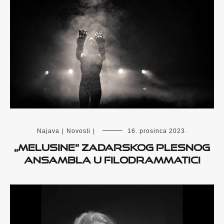
Najava
|
Novosti
|
16. prosinca 2023.
„Melusine” Zadarskog plesnog
ansambla u Filodrammatici