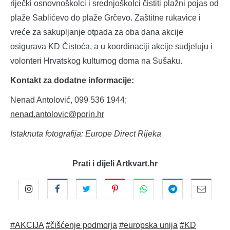
riječki osnovnoškolci i srednjoškolci čistiti plažni pojas od
plaže Sablićevo do plaže Grčevo. Zaštitne rukavice i
vreće za sakupljanje otpada za oba dana akcije
osigurava KD Čistoća, a u koordinaciji akcije sudjeluju i
volonteri Hrvatskog kulturnog doma na Sušaku.
Kontakt za dodatne informacije:
Nenad Antolović, 099 536 1944;
nenad.antolovic@porin.hr
Istaknuta fotografija: Europe Direct Rijeka
Prati i dijeli Artkvart.hr
#AKCIJA
#čišćenje podmorja
#europska unija
#KD