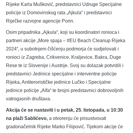
Rijeke Karla Mušković, predstavnici Udruge Specijalne
policije iz Domovinskog rata „Ajkula“ i predstavnici
Riječke razvojne agencije Porin.
Osim pripadnika „Ajkula“, koji su koordinatori ronioca i
partneri akcije „More spaja – #EU Beach Cleanup Rijeka
2024“, u subotnjem čišćenju podmorja će sudjelovati i
ronioci iz Zagreba, Crikvenice, Kraljevice, Bakra, Duge
Rese te iz Slovenije i Austrije. Svoj su dolazak potvrdili i
predstavnici Jedinice specijalne i interventne policije
Rijeka, Antiterorističke jedinice Lučko i Specijalne
jedinice policije „Alfa“ te brojni predstavnici dobrovoljnih
vatrogasnih društava.
Akcija će se nastaviti i u petak, 25. listopada, u 10:30
na plaži Sablićevo,
a otvorenju će prisustvovati
gradonačelnik Rijeke Marko Filipović
.
Tijekom akcije će