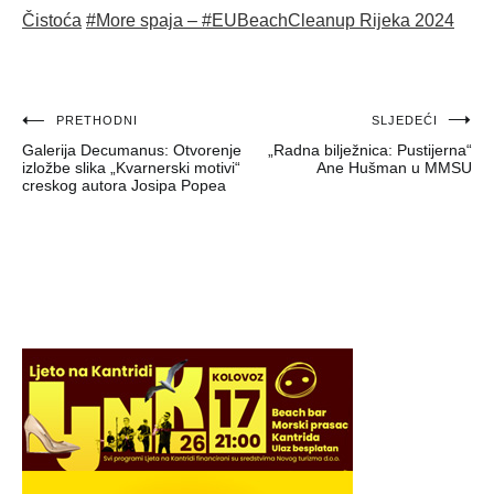
Čistoća
#More spaja – #EUBeachCleanup Rijeka 2024
Navigacija
PRETHODNI
SLJEDEĆI
Galerija Decumanus: Otvorenje
„Radna bilježnica: Pustijerna“
objava
izložbe slika „Kvarnerski motivi“
Ane Hušman u MMSU
creskog autora Josipa Popea