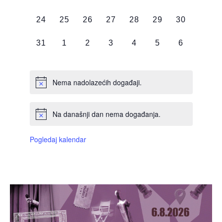
DOGAĐAJI,
DOGAĐAJI,
DOGAĐAJI,
DOGAĐAJI,
DOGAĐAJI,
DOGAĐAJI,
DOGAĐAJI
0
0
0
0
0
0
0
24
25
26
27
28
29
30
DOGAĐAJI,
DOGAĐAJI,
DOGAĐAJI,
DOGAĐAJI,
DOGAĐAJI,
DOGAĐAJI,
DOGAĐAJI
0
0
0
0
0
0
0
31
1
2
3
4
5
6
DOGAĐAJI,
DOGAĐAJI,
DOGAĐAJI,
DOGAĐAJI,
DOGAĐAJI,
DOGAĐAJI,
DOGAĐAJI
Nema nadolazećih događaji.
Na današnji dan nema događanja.
Pogledaj kalendar