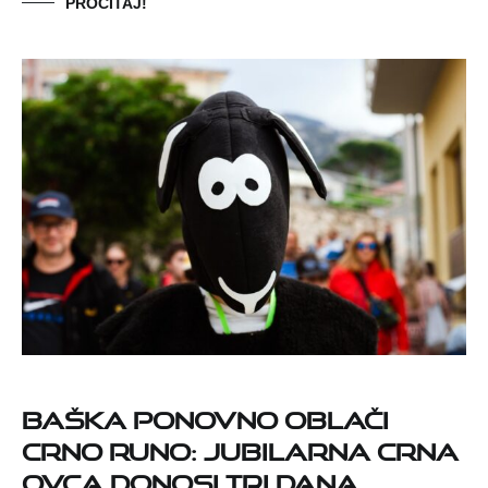
PROČITAJ!
Baška ponovno oblači
crno runo: jubilarna Crna
ovca donosi tri dana