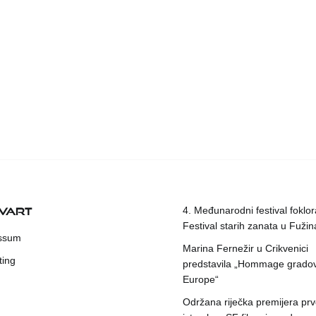
KVART
4. Međunarodni festival foklora
Festival starih zanata u Fuži
ssum
Marina Fernežir u Crikvenici
ting
predstavila „Hommage grado
Europe“
Održana riječka premijera pr