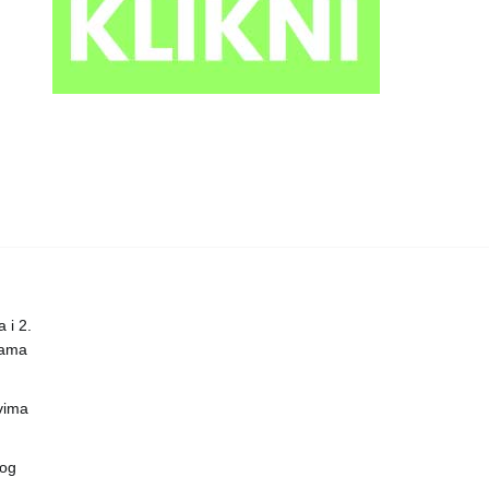
 i 2.
nama
vima
vog