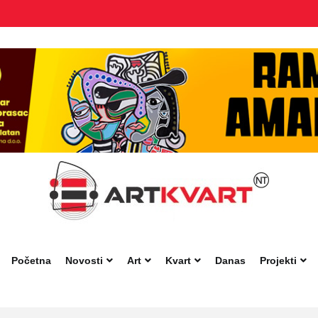
Početna
Novosti
Art
Kvart
Danas
Projekti