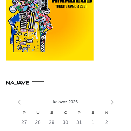
NAJAVE
kolovoz 2026
Kalendar
P
U
S
Č
P
S
N
od
0
0
0
0
0
0
0
27
28
29
30
31
1
2
DOGAĐAJI,
DOGAĐAJI,
DOGAĐAJI,
DOGAĐAJI,
DOGAĐAJI,
DOGAĐAJI,
DOGAĐAJI