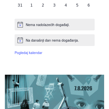
0
0
0
0
0
0
0
31
1
2
3
4
5
6
DOGAĐAJI,
DOGAĐAJI,
DOGAĐAJI,
DOGAĐAJI,
DOGAĐAJI,
DOGAĐAJI,
DOGAĐAJI
Nema nadolazećih događaji.
Na današnji dan nema događanja.
Pogledaj kalendar