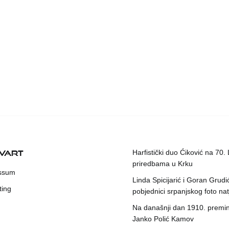
KVART
Harfistički duo Ćiković na 70.
priredbama u Krku
ssum
Linda Spicijarić i Goran Grudi
ting
pobjednici srpanjskog foto nat
Na današnji dan 1910. premin
Janko Polić Kamov