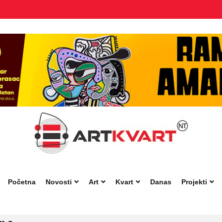
Početna
Novosti
Art
Kvart
Danas
Projekti