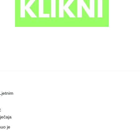
 Ljetnim
ć
ječaja
uo je