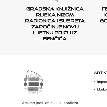
2026.
Gradska knjižnica
F
Rijeka nizom
k
radionica i susreta
G
započinje novu
Ljetnu priču iz
Benčića
ART 
Impre
Marke
Artkvart prati, objavljuje, analizira,