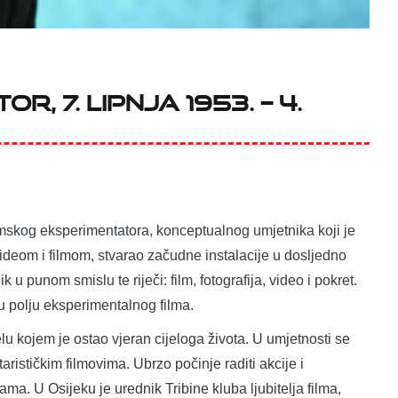
, 7. lipnja 1953. – 4.
mskog eksperimentatora, konceptualnog umjetnika koji je
ideom i filmom, stvarao začudne instalacije u dosljedno
 u punom smislu te riječi: film, fotografija, video i pokret.
u polju eksperimentalnog filma.
u kojem je ostao vjeran cijeloga života. U umjetnosti se
ističkim filmovima. Ubrzo počinje raditi akcije i
ma. U Osijeku je urednik Tribine kluba ljubitelja filma,