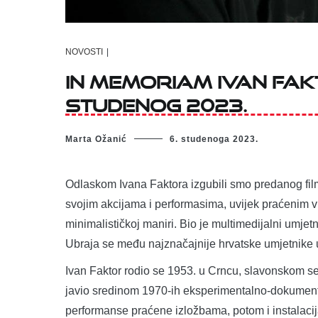
NOVOSTI
|
In memoriam Ivan Faktor
studenog 2023.
Marta Ožanić
6. studenoga 2023.
Odlaskom Ivana Faktora izgubili smo predanog fil
svojim akcijama i performasima, uvijek praćenim v
minimalističkoj maniri. Bio je multimedijalni umjetnik
Ubraja se među najznačajnije hrvatske umjetnike 
Ivan Faktor rodio se 1953. u Crncu, slavonskom sel
javio sredinom 1970-ih eksperimentalno-dokumentar
performanse praćene izložbama, potom i instalacija