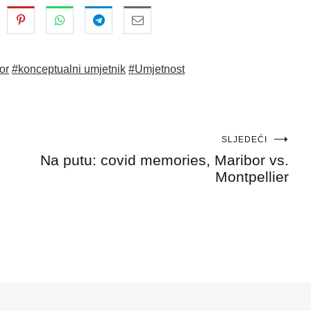
or
#konceptualni umjetnik
#Umjetnost
SLJEDEĆI
Na putu: covid memories, Maribor vs.
Montpellier