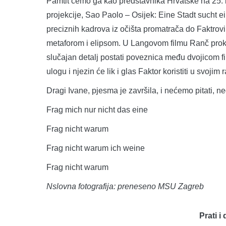
Pamtit ćemo ga kao predstavnika Hrvatske na 25. bi
projekcije, Sao Paolo – Osijek: Eine Stadt sucht 
preciznih kadrova iz očišta promatrača do Faktrov
metaforom i elipsom. U Langovom filmu Ranč proklet
slučajan detalj postati poveznica među dvojicom f
ulogu i njezin će lik i glas Faktor koristiti u svoji
Dragi Ivane, pjesma je završila, i nećemo pitati, ne
Frag mich nur nicht das eine
Frag nicht warum
Frag nicht warum ich weine
Frag nicht warum
Nslovna fotografija: preneseno MSU Zagreb
Prati i 