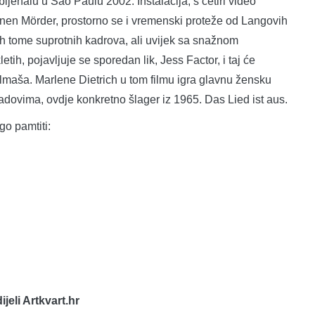
jenalu u Sao Paulu 2002. Instalacija, s četiri video
einen Mörder, prostorno se i vremenski proteže od Langovih
ih tome suprotnih kadrova, ali uvijek sa snažnom
ih, pojavljuje se sporedan lik, Jess Factor, i taj će
ilmaša. Marlene Dietrich u tom filmu igra glavnu žensku
m radovima, ovdje konkretno šlager iz 1965. Das Lied ist aus.
go pamtiti:
dijeli Artkvart.hr