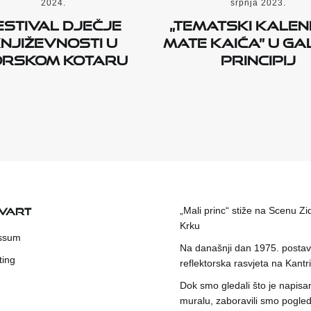
2024.
srpnja 2023.
estival dječje
„Tematski kalen
njiževnosti u
Mate Kaića” u Gal
orskom kotaru
Principij
KVART
„Mali princ“ stiže na Scenu Zi
Krku
ssum
Na današnji dan 1975. postavl
ting
reflektorska rasvjeta na Kantri
Dok smo gledali što je napisa
muralu, zaboravili smo pogleda