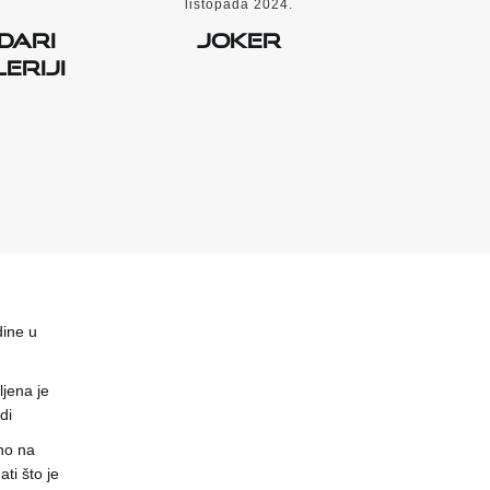
listopada 2024.
dari
Joker
eriji
dine u
jena je
di
no na
ti što je