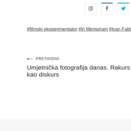
#filmski eksperimentator
#In Memoriam
#Ivan Fakt
Navigacija
PRETHODNI
Umjetnička fotografija danas. Rakurs
objava
kao diskurs