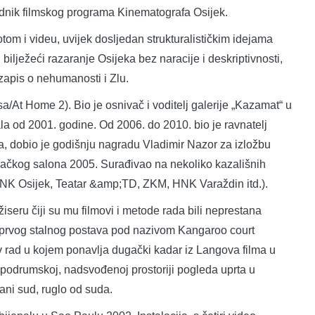
ednik filmskog programa Kinematografa Osijek.
otom i videu, uvijek dosljedan strukturalističkim idejama
 bilježeći razaranje Osijeka bez naracije i deskriptivnosti,
 zapis o nehumanosti i Zlu.
a/At Home 2). Bio je osnivač i voditelj galerije „Kazamat“ u
ala od 2001. godine. Od 2006. do 2010. bio je ravnatelj
a, dobio je godišnju nagradu Vladimir Nazor za izložbu
ebačkog salona 2005. Surađivao na nekoliko kazališnih
(HNK Osijek, Teatar &amp;TD, ZKM, HNK Varaždin itd.).
iseru čiji su mu filmovi i metode rada bili neprestana
z prvog stalnog postava pod nazivom Kangaroo court
rov rad u kojem ponavlja dugački kadar iz Langova filma u
odrumskoj, nadsvođenoj prostoriji pogleda uprta u
rani sud, ruglo od suda.