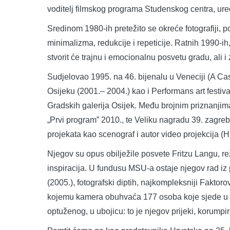
voditelj filmskog programa Studenskog centra, ur
Sredinom 1980-ih pretežito se okreće fotografiji, p
minimalizma, redukcije i repeticije. Ratnih 1990-ih,
stvorit će trajnu i emocionalnu posvetu gradu, ali i
Sudjelovao 1995. na 46. bijenalu u Veneciji (A Cas
Osijeku (2001.– 2004.) kao i Performans art festiv
Gradskih galerija Osijek. Među brojnim priznanjim
„Prvi program” 2010., te Veliku nagradu 39. zagr
projekata kao scenograf i autor video projekcija 
Njegov su opus obilježile posvete Fritzu Langu, rež
inspiracija. U fundusu MSU-a ostaje njegov rad i
(2005.), fotografski diptih, najkompleksniji Fakto
kojemu kamera obuhvaća 177 osoba koje sjede u p
optuženog, u ubojicu: to je njegov prijeki, korumpi