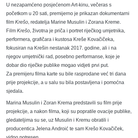
U nezapamćeno posjećenom Art-kinu, večeras s
početkom u 20 sati, premijerno je prikazan dokumentarni
film
Krešo
, redatelja Marine Musulin i Zorana Kreme.
Film
Krešo
, životna je priča i portret riječkog umjetnika,
performera, grafičara i kustosa Kreše Kovačičeka,
fokusiran na Krešin nestanak 2017. godine, ali i na
njegov umjetnički rad, posebno performanse, koje je
dobar dio riječke publike mogao vidjeti prvi put.
Za premijeru filma karte su bile rasprodane već tri dana
prije projekcije, a u salu su bila postavljena i pomoćna
sjedala.
Marina Musulin i Zoran Krema predstavili su film prije
projekcije, a nakon filma, koji su popratile ovacije publike,
gledateljima su se, uz Musulin i Kremu obratili i
producentica Jelena Androić te sam Krešo Kovačiček,
vidno potresen.