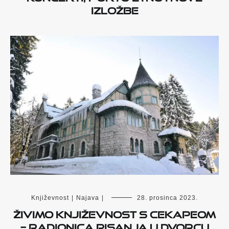
izložbe
Književnost
|
Najava
|
28. prosinca 2023.
Živimo književnost s CeKaPeom
– radionica pisanja u Dvorcu