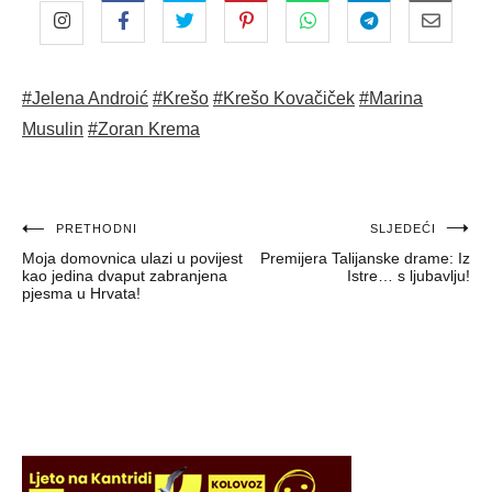
#Jelena Androić
#Krešo
#Krešo Kovačiček
#Marina
Musulin
#Zoran Krema
Navigacija
PRETHODNI
SLJEDEĆI
Moja domovnica ulazi u povijest
Premijera Talijanske drame: Iz
objava
kao jedina dvaput zabranjena
Istre… s ljubavlju!
pjesma u Hrvata!