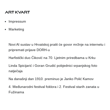
ART KVART
Impressum
Marketing
Novi AI sustav u Hrvatskoj pratit će govor mržnje na internetu i
pripremati prijave DORH-u
Harfistički duo Ćiković na 70. Ljetnim priredbama u Krku
Linda Spicijarić i Goran Grudić pobjednici srpanjskog foto
natječaja
Na današnji dan 1910. preminuo je Janko Polić Kamov
4. Međunarodni festival foklora i 2. Festival starih zanata u
Fužinama