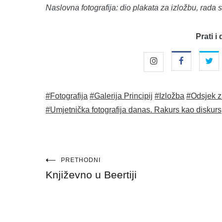
Naslovna fotografija: dio plakata za izložbu, rada s
Prati i 
#Fotografija
#Galerija Principij
#Izložba
#Odsjek za
#Umjetnička fotografija danas. Rakurs kao diskurs
Navigacija
PRETHODNI
Književno u Beertiji
objava