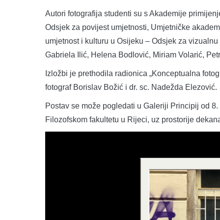
Autori fotografija studenti su s Akademije primijenj
Odsjek za povijest umjetnosti, Umjetničke akademij
umjetnost i kulturu u Osijeku – Odsjek za vizualnu
Gabriela Ilić, Helena Bodlović, Miriam Volarić, Pe
Izložbi je prethodila radionica „Konceptualna fotogr
fotograf Borislav Božić i dr. sc. Nadežda Elezović.
Postav se može pogledati u Galeriji Principij od 8
Filozofskom fakultetu u Rijeci, uz prostorije dekan