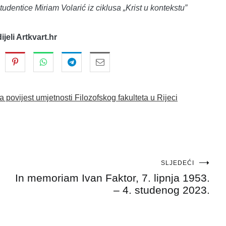
tudentice Miriam Volarić iz ciklusa „Krist u kontekstu”
dijeli Artkvart.hr
 povijest umjetnosti Filozofskog fakulteta u Rijeci
SLJEDEĆI
In memoriam Ivan Faktor, 7. lipnja 1953.
– 4. studenog 2023.