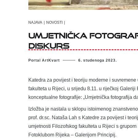
NAJAVA
|
NOVOSTI
|
Umjetnička fotograf
diskurs
Portal ArtKvart
6. studenoga 2023.
Katedra za povijest i teoriju moderne i suvremene 
fakulteta u Rijeci, u srijedu 8.11. u riječkoj Galerij
konceptualne fotografije: „Umjetnička fotografija 
Izložba je nastala u sklopu istoimenog znanstveno u
prof. dr.sc. Nataša Lah s Katedre za povijest i te
umjetnosti Filozofskog fakulteta u Rijeci s grupom 
Fotoklubom Rijeka – Galerijom Principij.