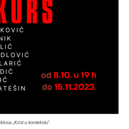
iklusa „Krist u kontekstu”.