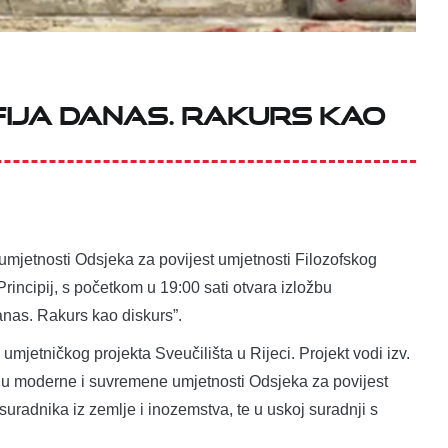
ija danas. Rakurs kao
umjetnosti Odsjeka za povijest umjetnosti Filozofskog
i Principij, s početkom u 19:00 sati otvara izložbu
danas. Rakurs kao diskurs”.
mjetničkog projekta Sveučilišta u Rijeci. Projekt vodi izv.
oriju moderne i suvremene umjetnosti Odsjeka za povijest
suradnika iz zemlje i inozemstva, te u uskoj suradnji s