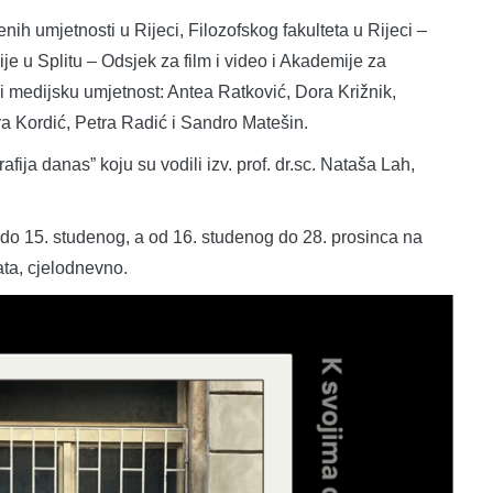
enih umjetnosti u Rijeci, Filozofskog fakulteta u Rijeci –
e u Splitu – Odsjek za film i video i Akademije za
 i medijsku umjetnost: Antea Ratković, Dora Križnik,
tra Kordić, Petra Radić i Sandro Matešin.
afija danas” koju su vodili izv. prof. dr.sc. Nataša Lah,
. do 15. studenog, a od 16. studenog do 28. prosinca na
ata, cjelodnevno.