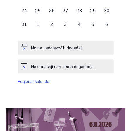
DOGAĐAJI,
DOGAĐAJI,
DOGAĐAJI,
DOGAĐAJI,
DOGAĐAJI,
DOGAĐAJI,
DOGAĐAJI
0
0
0
0
0
0
0
24
25
26
27
28
29
30
DOGAĐAJI,
DOGAĐAJI,
DOGAĐAJI,
DOGAĐAJI,
DOGAĐAJI,
DOGAĐAJI,
DOGAĐAJI
0
0
0
0
0
0
0
31
1
2
3
4
5
6
DOGAĐAJI,
DOGAĐAJI,
DOGAĐAJI,
DOGAĐAJI,
DOGAĐAJI,
DOGAĐAJI,
DOGAĐAJI
Nema nadolazećih događaji.
Na današnji dan nema događanja.
Pogledaj kalendar