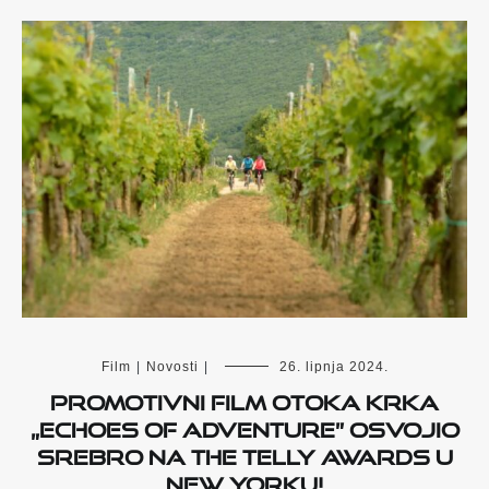
Film
|
Novosti
|
26. lipnja 2024.
Promotivni film otoka Krka
„Echoes of Adventure” osvojio
srebro na The Telly Awards u
New Yorku!