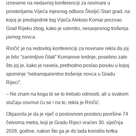
iznesene na nedavnoj konferenciji za novinare u
prostorijama Vijeća mjesnog odbora Školjić-Stari grad, na
kojoj je predsjednik tog Vijeća Aleksio Komar prozvao
Grad Rijeku zbog, kako je ustvrdio, nesavjesnog trošenja
javnog novca.
Rinčić je na redovitoj konferenciji za novinare rekla da joj
je bilo “zanimljivo čitati” Komarove tvrdnje, posebno zato
što joj je, kako je navela, prethodno poslao poruku u kojoj
spominje “netransparentno trošenje novca u Gradu
Rijeci”.
– Ne znam na koga bi se to trebalo odnositi, ali u svakom
slučaju osvrnut ću se i na to, rekla je Rinčić.
Objasnila je da je riječ o poslovnom prostoru površine 74
četvorna metra, koji je Gradu Rijeci vraćen 30. siječnja
2026. godine, nakon što ga je do tada koristila tvrtka