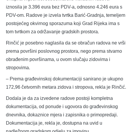
iznosila je 3.396 eura bez PDV-a, odnosno 4.246 eura s
PDV-om. Radove je izvela tvrtka Barić-Gradnja, temeljem
postojećeg okvirnog sporazuma koji Grad Rijeka ima s
tom tvrtkom za održavanje gradskih prostora.
Rinčić je posebno naglasila da se obračun radova ne vrši
prema površini poslovnog prostora, nego prema stvarno
obrađenim površinama, u ovom slučaju zidovima i
stropovima.
– Prema građevinskoj dokumentaciji sanirano je ukupno
172,96 četvornih metara zidova i stropova, rekla je Rinčić.
Dodala je da za izvedene radove postoji kompletna
dokumentacija, od ponude i ugovora do građevinskog
dnevnika, dokaznice mjera i zapisnika o primopredaji.
Dokumentacija je, rekla je, dostupna na uvid u
nadležnom gradskom odjelu za imovinu.