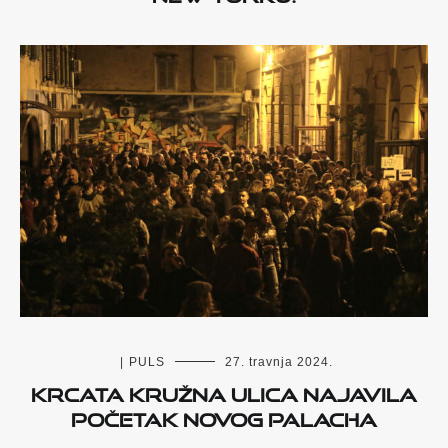
|
PULS
27. travnja 2024.
Krcata Kružna ulica najavila
početak novog Palacha