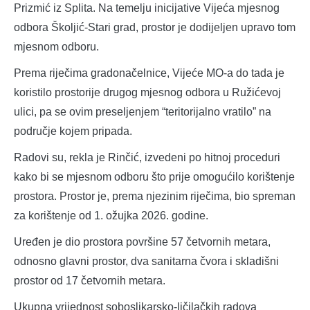
Prizmić iz Splita. Na temelju inicijative Vijeća mjesnog
odbora Školjić-Stari grad, prostor je dodijeljen upravo tom
mjesnom odboru.
Prema riječima gradonačelnice, Vijeće MO-a do tada je
koristilo prostorije drugog mjesnog odbora u Ružićevoj
ulici, pa se ovim preseljenjem “teritorijalno vratilo” na
područje kojem pripada.
Radovi su, rekla je Rinčić, izvedeni po hitnoj proceduri
kako bi se mjesnom odboru što prije omogućilo korištenje
prostora. Prostor je, prema njezinim riječima, bio spreman
za korištenje od 1. ožujka 2026. godine.
Uređen je dio prostora površine 57 četvornih metara,
odnosno glavni prostor, dva sanitarna čvora i skladišni
prostor od 17 četvornih metara.
Ukupna vrijednost soboslikarsko-ličilačkih radova