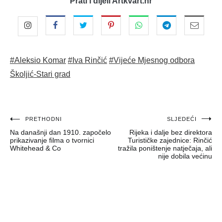
Prati i dijeli Artkvart.hr
#Aleksio Komar
#Iva Rinčić
#Vijeće Mjesnog odbora
Školjić-Stari grad
Navigacija
PRETHODNI
SLJEDEĆI
Na današnji dan 1910. započelo
Rijeka i dalje bez direktora
objava
prikazivanje filma o tvornici
Turističke zajednice: Rinčić
Whitehead & Co
tražila poništenje natječaja, ali
nije dobila većinu