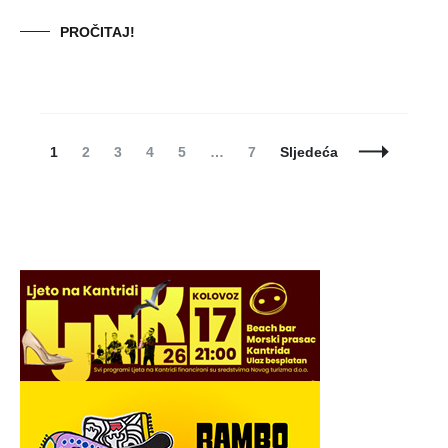
PROČITAJ!
Posts
Page
Page
Page
Page
Page
Page
1
2
3
4
5
…
7
Sljedeća
Navigation