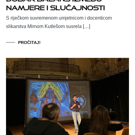
namjere i slučajnosti
S riječkom suvremenom umjetnicom i docenticom
slikarstva Mirnom Kutlešom susrela […]
PROČITAJ!