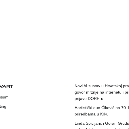
KVART
Novi AI sustav u Hrvatskoj prat
govor mržnje na internetu i pr
ssum
prijave DORH-u
ting
Harfistički duo Ćiković na 70.
priredbama u Krku
Linda Spicijarić i Goran Grudi