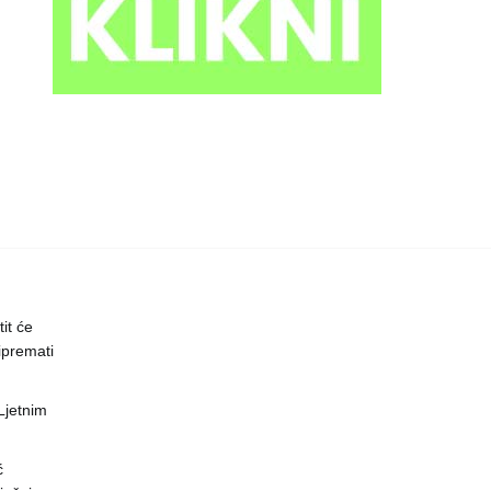
it će
ipremati
 Ljetnim
ć