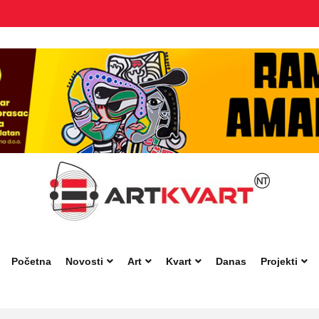
Početna
Novosti
Art
Kvart
Danas
Projekti