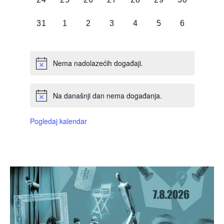
DOGAĐAJI,
DOGAĐAJI,
DOGAĐAJI,
DOGAĐAJI,
DOGAĐAJI,
DOGAĐAJI,
DOGAĐAJI
0
0
0
0
0
0
0
31
1
2
3
4
5
6
DOGAĐAJI,
DOGAĐAJI,
DOGAĐAJI,
DOGAĐAJI,
DOGAĐAJI,
DOGAĐAJI,
DOGAĐAJI
Nema nadolazećih događaji.
Na današnji dan nema događanja.
Pogledaj kalendar