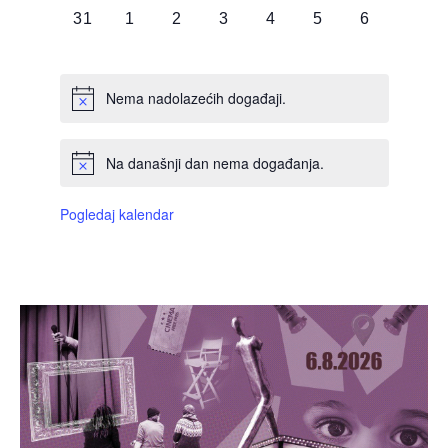
0
0
0
0
0
0
0
31
1
2
3
4
5
6
DOGAĐAJI,
DOGAĐAJI,
DOGAĐAJI,
DOGAĐAJI,
DOGAĐAJI,
DOGAĐAJI,
DOGAĐAJI
Nema nadolazećih događaji.
Na današnji dan nema događanja.
Pogledaj kalendar