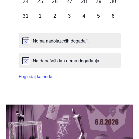
0
0
0
0
0
0
0
24
25
26
27
28
29
30
DOGAĐAJI,
DOGAĐAJI,
DOGAĐAJI,
DOGAĐAJI,
DOGAĐAJI,
DOGAĐAJI,
DOGAĐAJI
0
0
0
0
0
0
0
31
1
2
3
4
5
6
DOGAĐAJI,
DOGAĐAJI,
DOGAĐAJI,
DOGAĐAJI,
DOGAĐAJI,
DOGAĐAJI,
DOGAĐAJI
Nema nadolazećih događaji.
Na današnji dan nema događanja.
Pogledaj kalendar