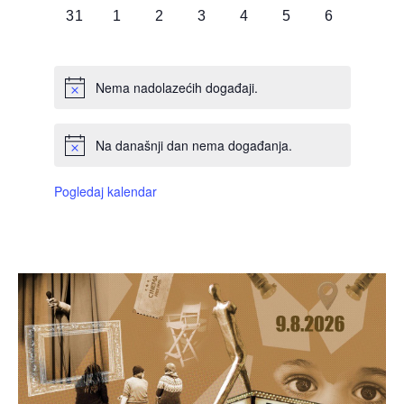
0
0
0
0
0
0
0
31
1
2
3
4
5
6
DOGAĐAJI,
DOGAĐAJI,
DOGAĐAJI,
DOGAĐAJI,
DOGAĐAJI,
DOGAĐAJI,
DOGAĐAJI
Nema nadolazećih događaji.
Na današnji dan nema događanja.
Pogledaj kalendar