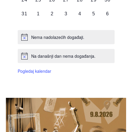
DOGAĐAJI,
DOGAĐAJI,
DOGAĐAJI,
DOGAĐAJI,
DOGAĐAJI,
DOGAĐAJI,
DOGAĐAJI
0
0
0
0
0
0
0
31
1
2
3
4
5
6
DOGAĐAJI,
DOGAĐAJI,
DOGAĐAJI,
DOGAĐAJI,
DOGAĐAJI,
DOGAĐAJI,
DOGAĐAJI
Nema nadolazećih događaji.
Na današnji dan nema događanja.
Pogledaj kalendar