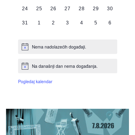
DOGAĐAJI,
DOGAĐAJI,
DOGAĐAJI,
DOGAĐAJI,
DOGAĐAJI,
DOGAĐAJI,
DOGAĐAJI
0
0
0
0
0
0
0
24
25
26
27
28
29
30
DOGAĐAJI,
DOGAĐAJI,
DOGAĐAJI,
DOGAĐAJI,
DOGAĐAJI,
DOGAĐAJI,
DOGAĐAJI
0
0
0
0
0
0
0
31
1
2
3
4
5
6
DOGAĐAJI,
DOGAĐAJI,
DOGAĐAJI,
DOGAĐAJI,
DOGAĐAJI,
DOGAĐAJI,
DOGAĐAJI
Nema nadolazećih događaji.
Na današnji dan nema događanja.
Pogledaj kalendar