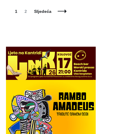
Posts
Page
Page
1
2
Sljedeća
Navigation