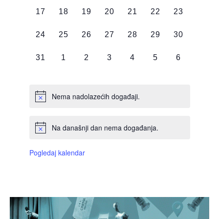
0
0
0
0
0
0
0
17
18
19
20
21
22
23
DOGAĐAJI,
DOGAĐAJI,
DOGAĐAJI,
DOGAĐAJI,
DOGAĐAJI,
DOGAĐAJI,
DOGAĐAJI
0
0
0
0
0
0
0
24
25
26
27
28
29
30
DOGAĐAJI,
DOGAĐAJI,
DOGAĐAJI,
DOGAĐAJI,
DOGAĐAJI,
DOGAĐAJI,
DOGAĐAJI
0
0
0
0
0
0
0
31
1
2
3
4
5
6
DOGAĐAJI,
DOGAĐAJI,
DOGAĐAJI,
DOGAĐAJI,
DOGAĐAJI,
DOGAĐAJI,
DOGAĐAJI
Nema nadolazećih događaji.
Na današnji dan nema događanja.
Pogledaj kalendar