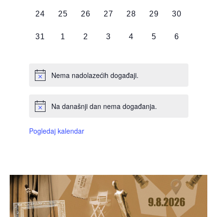
DOGAĐAJI,
DOGAĐAJI,
DOGAĐAJI,
DOGAĐAJI,
DOGAĐAJI,
DOGAĐAJI,
DOGAĐAJI
0
0
0
0
0
0
0
24
25
26
27
28
29
30
DOGAĐAJI,
DOGAĐAJI,
DOGAĐAJI,
DOGAĐAJI,
DOGAĐAJI,
DOGAĐAJI,
DOGAĐAJI
0
0
0
0
0
0
0
31
1
2
3
4
5
6
DOGAĐAJI,
DOGAĐAJI,
DOGAĐAJI,
DOGAĐAJI,
DOGAĐAJI,
DOGAĐAJI,
DOGAĐAJI
Nema nadolazećih događaji.
Na današnji dan nema događanja.
Pogledaj kalendar