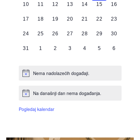
0
0
0
0
0
0
0
10
11
12
13
14
15
16
DOGAĐAJI,
DOGAĐAJI,
DOGAĐAJI,
DOGAĐAJI,
DOGAĐAJI,
DOGAĐAJI,
DOGAĐAJI
0
0
0
0
0
0
0
17
18
19
20
21
22
23
DOGAĐAJI,
DOGAĐAJI,
DOGAĐAJI,
DOGAĐAJI,
DOGAĐAJI,
DOGAĐAJI,
DOGAĐAJI
0
0
0
0
0
0
0
24
25
26
27
28
29
30
DOGAĐAJI,
DOGAĐAJI,
DOGAĐAJI,
DOGAĐAJI,
DOGAĐAJI,
DOGAĐAJI,
DOGAĐAJI
0
0
0
0
0
0
0
31
1
2
3
4
5
6
DOGAĐAJI,
DOGAĐAJI,
DOGAĐAJI,
DOGAĐAJI,
DOGAĐAJI,
DOGAĐAJI,
DOGAĐAJI
Nema nadolazećih događaji.
Na današnji dan nema događanja.
Pogledaj kalendar