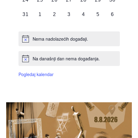
DOGAĐAJI,
DOGAĐAJI,
DOGAĐAJI,
DOGAĐAJI,
DOGAĐAJI,
DOGAĐAJI,
DOGAĐAJI
0
0
0
0
0
0
0
31
1
2
3
4
5
6
DOGAĐAJI,
DOGAĐAJI,
DOGAĐAJI,
DOGAĐAJI,
DOGAĐAJI,
DOGAĐAJI,
DOGAĐAJI
Nema nadolazećih događaji.
Na današnji dan nema događanja.
Pogledaj kalendar