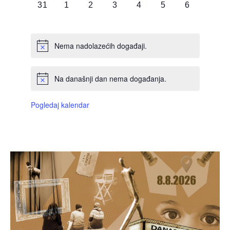
0
0
0
0
0
0
0
31
1
2
3
4
5
6
DOGAĐAJI,
DOGAĐAJI,
DOGAĐAJI,
DOGAĐAJI,
DOGAĐAJI,
DOGAĐAJI,
DOGAĐAJI
Nema nadolazećih događaji.
Na današnji dan nema događanja.
Pogledaj kalendar