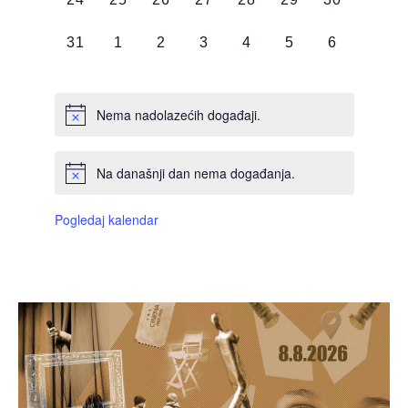
DOGAĐAJI,
DOGAĐAJI,
DOGAĐAJI,
DOGAĐAJI,
DOGAĐAJI,
DOGAĐAJI,
DOGAĐAJI
0
0
0
0
0
0
0
31
1
2
3
4
5
6
DOGAĐAJI,
DOGAĐAJI,
DOGAĐAJI,
DOGAĐAJI,
DOGAĐAJI,
DOGAĐAJI,
DOGAĐAJI
Nema nadolazećih događaji.
Na današnji dan nema događanja.
Pogledaj kalendar