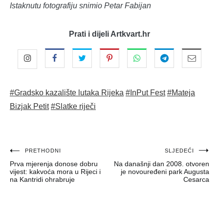
Istaknutu fotografiju snimio Petar Fabijan
Prati i dijeli Artkvart.hr
#Gradsko kazalište lutaka Rijeka
#InPut Fest
#Mateja
Bizjak Petit
#Slatke riječi
Navigacija
PRETHODNI
SLJEDEĆI
Prva mjerenja donose dobru
Na današnji dan 2008. otvoren
objava
vijest: kakvoća mora u Rijeci i
je novouređeni park Augusta
na Kantridi ohrabruje
Cesarca