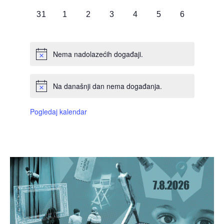
DOGAĐAJI,
DOGAĐAJI,
DOGAĐAJI,
DOGAĐAJI,
DOGAĐAJI,
DOGAĐAJI,
DOGAĐAJI
0
0
0
0
0
0
0
31
1
2
3
4
5
6
DOGAĐAJI,
DOGAĐAJI,
DOGAĐAJI,
DOGAĐAJI,
DOGAĐAJI,
DOGAĐAJI,
DOGAĐAJI
Nema nadolazećih događaji.
Na današnji dan nema događanja.
Pogledaj kalendar