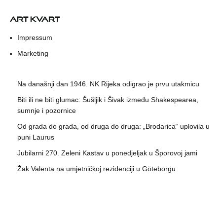
ART KVART
Impressum
Marketing
Na današnji dan 1946. NK Rijeka odigrao je prvu utakmicu
Biti ili ne biti glumac: Šušljik i Šivak između Shakespearea,
sumnje i pozornice
Od grada do grada, od druga do druga: „Brodarica“ uplovila u
puni Laurus
Jubilarni 270. Zeleni Kastav u ponedjeljak u Šporovoj jami
Žak Valenta na umjetničkoj rezidenciji u Göteborgu