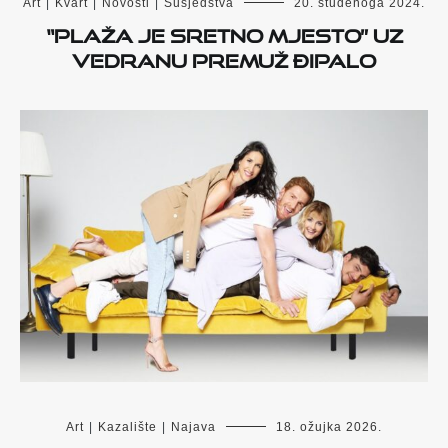
Art
|
Kvart
|
Novosti
|
Susjedstva
20. studenoga 2024.
“Plaža je sretno mjesto” uz
Vedranu Premuž Đipalo
Art
|
Kazalište
|
Najava
18. ožujka 2026.