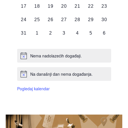
0
0
0
0
0
0
0
17
18
19
20
21
22
23
DOGAĐAJI,
DOGAĐAJI,
DOGAĐAJI,
DOGAĐAJI,
DOGAĐAJI,
DOGAĐAJI,
DOGAĐAJI
0
0
0
0
0
0
0
24
25
26
27
28
29
30
DOGAĐAJI,
DOGAĐAJI,
DOGAĐAJI,
DOGAĐAJI,
DOGAĐAJI,
DOGAĐAJI,
DOGAĐAJI
0
0
0
0
0
0
0
31
1
2
3
4
5
6
DOGAĐAJI,
DOGAĐAJI,
DOGAĐAJI,
DOGAĐAJI,
DOGAĐAJI,
DOGAĐAJI,
DOGAĐAJI
Nema nadolazećih događaji.
Na današnji dan nema događanja.
Pogledaj kalendar