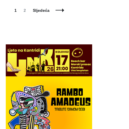
Posts
Page
Page
1
2
Sljedeća
Navigation